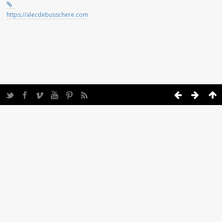
https://alecdebusschere.com
Twitter
Facebook
Vimeo
YouTube
Pinterest
Feed