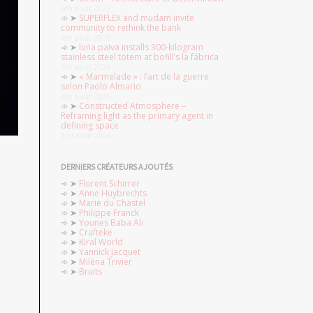
6th août 2026
SUPERFLEX and mudam invite
community to rethink the bank
4th août 2026
luna paiva installs 300-kilogram
stainless steel totem at bofill’s la fábrica
4th août 2026
« Marmelade » : l’art de la guerre
selon Paolo Almario
4th août 2026
Constructed Atmosphere –
Reframing light as the primary agent in
defining space
3rd août 2026
DERNIERS CRÉATEURS AJOUTÉS
Florent Schirrer
Anne Huybrechts
Marie du Chastel
Philippe Franck
Younes Baba Ali
Crafteke
Kiral World
Yannick Jacquet
Miléna Trivier
Bruits