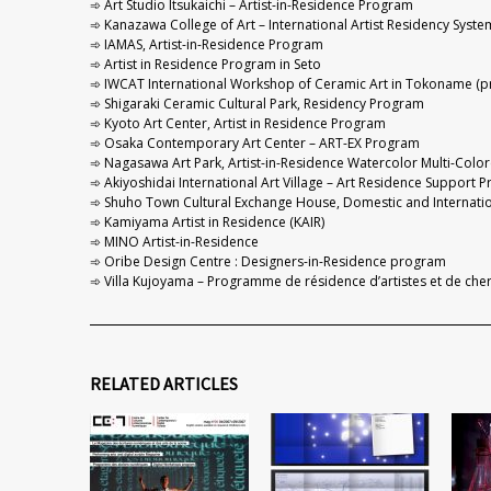
Art Studio Itsukaichi – Artist-in-Residence Program
Kanazawa College of Art – International Artist Residency Syste
IAMAS, Artist-in-Residence Program
Artist in Residence Program in Seto
IWCAT International Workshop of Ceramic Art in Tokoname (pr
Shigaraki Ceramic Cultural Park, Residency Program
Kyoto Art Center, Artist in Residence Program
Osaka Contemporary Art Center – ART-EX Program
Nagasawa Art Park, Artist-in-Residence Watercolor Multi-Col
Akiyoshidai International Art Village – Art Residence Support 
Shuho Town Cultural Exchange House, Domestic and Internation
Kamiyama Artist in Residence (KAIR)
MINO Artist-in-Residence
Oribe Design Centre : Designers-in-Residence program
Villa Kujoyama – Programme de résidence d’artistes et de che
RELATED ARTICLES