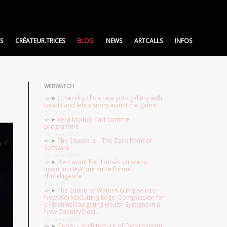
S
CRÉATEUR.TRICES
BLOG
NEWS
ARTCALLS
INFOS
WEBWATCH
Cj hendry fills a new york gallery with
beads and lets visitors invent the game
7th août 2026
Vera Molnár, l’art comme
programme
7th août 2026
The Square Is – The Zero Point of
Software
6th août 2026
Bien avant l’IA, Tomás Saraceno
inventait déjà une autre forme
d’intelligence
6th août 2026
The Sound of WaterA Glimpse into
New WorldsCutting Edge: Compassion for
a MachineNavigating Health Systems in a
New CountryClosi...
6th août 2026
Geom – Architecture of Determinism